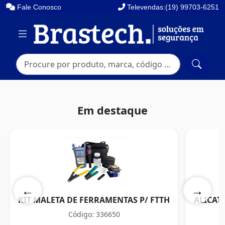
Fale Conosco
Televendas:(19) 99703-6251
Em destaque
←
→
KIT MALETA DE FERRAMENTAS P/ FTTH
ALICAT
Código: 336650